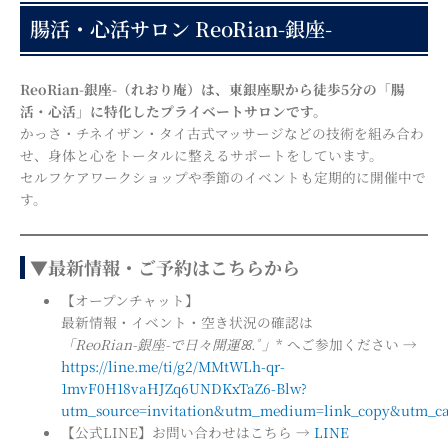
腸活・心活サロン ReoRian-銀座-
ReoRian-銀座-（れおり庵）は、東銀座駅から徒歩5分の「腸
活・心活」に特化したプライベートサロンです。
かっさ・チネイザン・タイ古式マッサージなどの技術を組み合わ
せ、身体と心をトータルに整えるサポートをしています。
セルフケアワークショップや季節のイベントも定期的に開催中で
す。
▼最新情報・ご予約はこちらから
【オープンチャット】
最新情報・イベント・空き状況の確認は
「ReoRian-銀座-で日々開運ꕤ.ﾟ」
* へご参加ください →
https://line.me/ti/g2/MMtWLh-qr-
1mvF0H18vaHJZq6UNDKxTaZ6-Blw?
utm_source=invitation&utm_medium=link_copy&utm_ca
【公式LINE】お問い合わせはこちら →
LINE