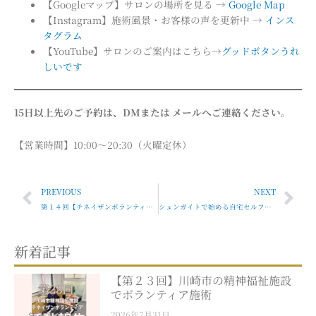
【Googleマップ】サロンの場所を見る →
Google Map
【Instagram】施術風景・お客様の声を更新中 →
インス
タグラム
【YouTube】サロンのご案内はこちら→
グッドボタンうれ
しいです
15日以上先のご予約は、DMまたは メールへご連絡ください。
【営業時間】10:00～20:30（火曜定休）
Prev
Nex
PREVIOUS
NEXT
第１４回【チネイザンボランティア活動報告】川崎市・精神福祉施設にて 〜心に寄り添う手のぬくもり〜
シュンガイトで始める自宅セルフケア：電磁波対策・浄化・アーシングの新習慣
新着記事
【第２３回】川崎市の精神福祉施設
でボランティア施術
2026年7月31日