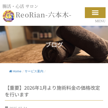
内
腸活・心活 サロン
容
ReoRian-六本木-
を
ス
MENU
キ
ッ
プ
ブログ
Home
/
サービス案内
/
【重要】2026年1月より施術料金の価格改定
を行います