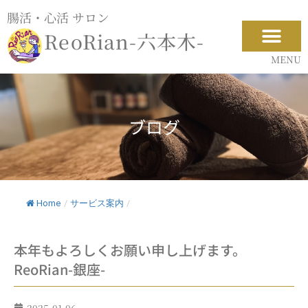
内
腸活・心活 サロン
容
ReoRian-六本木-
を
ス
MENU
キ
ッ
プ
ブログ
Home
/
サービス案内
/
本年もよろしくお願い申し上げます。
ReoRian-銀座-