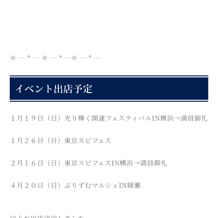
＊ … * … ＊ … * …＊ … * …
イベント出店予定
１月１９日（日）光り輝く開運フェスティバルIN横浜→満員御礼
１月２６日（日）東京スピフェス
２月１６日（日）東京スピフェスIN横浜→満員御礼
４月２０日（日）ぷりずむマルシェIN綾瀬
以上が出店決定しました。