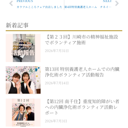
Prev
Nex
PREVIOUS
NEXT
カラフルこころフェア出店しました
第4回特別養護老人ホーム チネイザンボランティア活動報告
新着記事
【第２３回】川崎市の精神福祉施設
でボランティア施術
2026年7月31日
第13回 特別養護老人ホームでの内臓
浄化術ボランティア活動報告
2026年7月14日
【第12回 南千住】重度知的障がい者
への内臓浄化術ボランティア活動レ
ポート
2026年7月3日