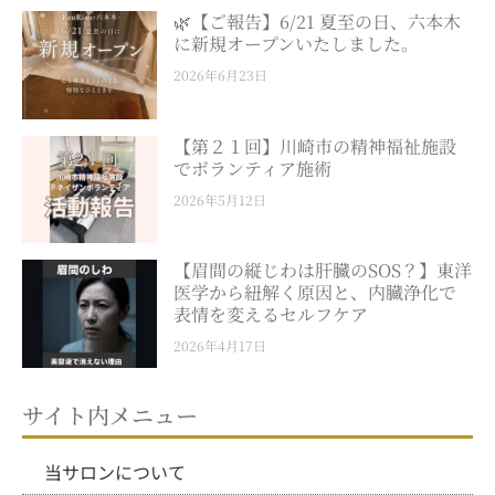
🌿【ご報告】6/21 夏至の日、六本木
に新規オープンいたしました。
2026年6月23日
【第２１回】川崎市の精神福祉施設
でボランティア施術
2026年5月12日
【眉間の縦じわは肝臓のSOS？】東洋
医学から紐解く原因と、内臓浄化で
表情を変えるセルフケア
2026年4月17日
サイト内メニュー
当サロンについて