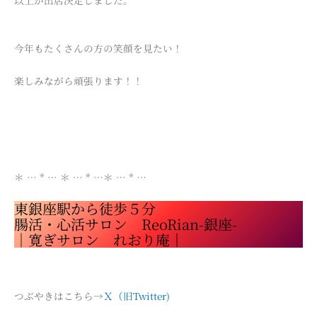
今年もたくさんの方の笑顔を見たい！
楽しみながら頑張ります！！
＊ … * … ＊ … * …＊ … * …
東銀座駅から徒歩５分
腸活・心活サロン ReoRian-銀座-
｜寛ぎサロン れおり庵｜
つぶやきはこちら→
Ｘ（旧Twitter)