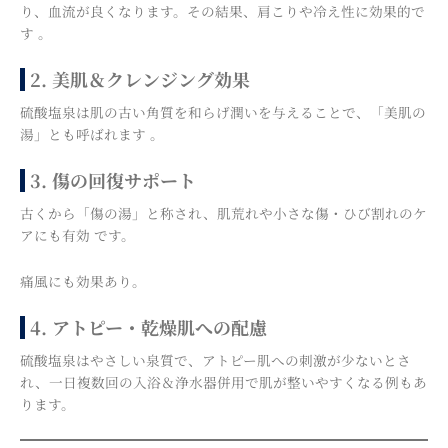
り、血流が良くなります。その結果、肩こりや冷え性に効果的で
す 。
2. 美肌＆クレンジング効果
硫酸塩泉は肌の古い角質を和らげ潤いを与えることで、「美肌の
湯」とも呼ばれます 。
3. 傷の回復サポート
古くから「傷の湯」と称され、肌荒れや小さな傷・ひび割れのケ
アにも有効 です。
痛風にも効果あり。
4. アトピー・乾燥肌への配慮
硫酸塩泉はやさしい泉質で、アトピー肌への刺激が少ないとさ
れ、一日複数回の入浴＆浄水器併用で肌が整いやすくなる例もあ
ります。