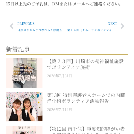
15日以上先のご予約は、DMまたは メールへご連絡ください。
Prev
Nex
PREVIOUS
NEXT
自然のリズムとつながる：陰陽五行×セルフチネイザン入門 少人数開催
第１４回【チネイザンボランティア活動報告】川崎市・精神福祉施設にて 〜心に寄り添う手のぬくもり〜
新着記事
【第２３回】川崎市の精神福祉施設
でボランティア施術
2026年7月31日
第13回 特別養護老人ホームでの内臓
浄化術ボランティア活動報告
2026年7月14日
【第12回 南千住】重度知的障がい者