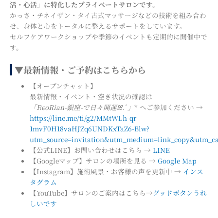
活・心活」に特化したプライベートサロンです。
かっさ・チネイザン・タイ古式マッサージなどの技術を組み合わ
せ、身体と心をトータルに整えるサポートをしています。
セルフケアワークショップや季節のイベントも定期的に開催中で
す。
▼最新情報・ご予約はこちらから
【オープンチャット】
最新情報・イベント・空き状況の確認は
「ReoRian-銀座-で日々開運ꕤ.ﾟ」
* へご参加ください →
https://line.me/ti/g2/MMtWLh-qr-
1mvF0H18vaHJZq6UNDKxTaZ6-Blw?
utm_source=invitation&utm_medium=link_copy&utm_ca
【公式LINE】お問い合わせはこちら →
LINE
【Googleマップ】サロンの場所を見る →
Google Map
【Instagram】施術風景・お客様の声を更新中 →
インス
タグラム
【YouTube】サロンのご案内はこちら→
グッドボタンうれ
しいです