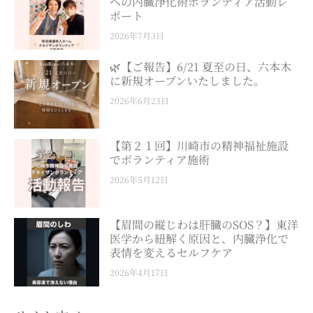
への内臓浄化術ボランティア活動レ
ポート
2026年7月3日
🌿【ご報告】6/21 夏至の日、六本木
に新規オープンいたしました。
2026年6月23日
【第２１回】川崎市の精神福祉施設
でボランティア施術
2026年5月12日
【眉間の縦じわは肝臓のSOS？】東洋
医学から紐解く原因と、内臓浄化で
表情を変えるセルフケア
2026年4月17日