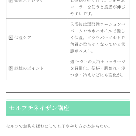
ローラーを使うと筋膜が伸び
やすいです。
入浴後は弱酸性ローション→
バームやホホバオイルで優し
4️⃣ 保湿ケア
く保湿。グラウバーソルトで
角質が柔らかくなっている状
態がベスト。
週2〜3回の入浴＋マッサージ
5️⃣ 継続のポイント
を習慣化。便秘・肌荒れ・寝
つき・冷えなどにも変化が。
セルフチネイザン講座
セルフでお腹を揉むにしても圧ややり方がわからない。