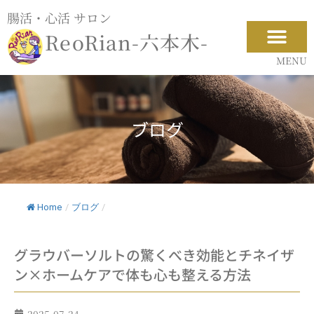
内
腸活・心活 サロン
容
ReoRian-六本木-
を
ス
MENU
キ
ッ
プ
ブログ
Home
/
ブログ
/
グラウバーソルトの驚くべき効能とチネイザ
ン×ホームケアで体も心も整える方法