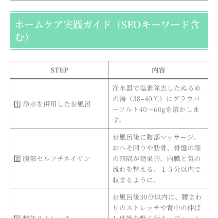
ホームケア実践ガイド（SEOキーワード含
む）
STEP
内容
浄水器で塩素除去したぬるめ
の湯（38–40℃）にグラウバ
1️⃣ 浄水を併用したお風呂
ーソルト40〜60gを溶かしま
す。
お風呂後に腹部マッサージ。
おへそ回りや肋骨、骨盤の際
2️⃣ 腹部セルフチネイザン
の四隅が効果的。内臓と気の
流れを整える。１５分以内で
収まるように。
お風呂後30分以内に、腰まわ
りのストレッチや背中の伸ば
3️⃣ 整体ストレッチ
し体操を軽く行う。フォーム