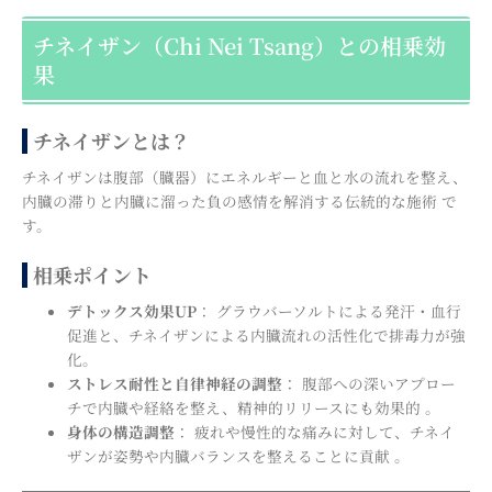
チネイザン（Chi Nei Tsang）との相乗効
果
チネイザンとは？
チネイザンは腹部（臓器）にエネルギーと血と水の流れを整え、
内臓の滞りと内臓に溜った負の感情を解消する伝統的な施術 で
す。
相乗ポイント
デトックス効果UP
： グラウバーソルトによる発汗・血行
促進と、チネイザンによる内臓流れの活性化で排毒力が強
化。
ストレス耐性と自律神経の調整
： 腹部への深いアプロー
チで内臓や経絡を整え、精神的リリースにも効果的 。
身体の構造調整
： 疲れや慢性的な痛みに対して、チネイ
ザンが姿勢や内臓バランスを整えることに貢献 。