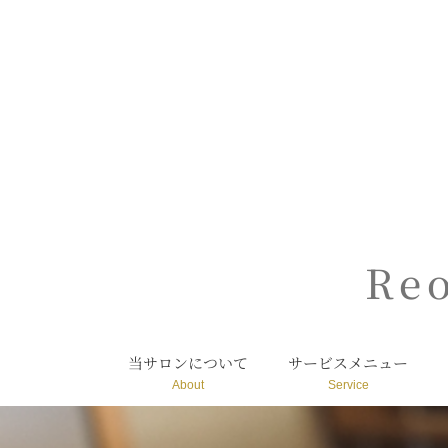
内
容
を
ス
キ
ッ
プ
Re
当サロンについて
サービスメニュー