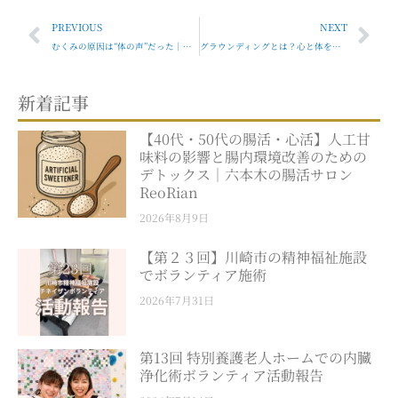
Prev
Nex
PREVIOUS
NEXT
むくみの原因は“体の声”だった｜女性のための根本改善ガイド【ReoRian-六本木-】
グラウンディングとは？心と体を整えるための第一歩
新着記事
【40代・50代の腸活・心活】人工甘
味料の影響と腸内環境改善のための
デトックス｜六本木の腸活サロン
ReoRian
2026年8月9日
【第２３回】川崎市の精神福祉施設
でボランティア施術
2026年7月31日
第13回 特別養護老人ホームでの内臓
浄化術ボランティア活動報告