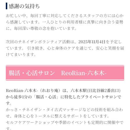
感謝の気持ち
お忙しい中、毎回丁寧に対応してくださるスタッフの方には心か
ら感謝しています。一人ひとりの利用者様に真摯に向き合う姿勢
に、毎回深い尊敬の念を抱いています。
次回のチネイザンボランティア活動は、
2025年11月4日
を予定し
ています。 引き続き、心と身体のケアを通じて、安心と笑顔を届
けてまいります。
腸活・心活サロン ReoRian-六本木-
ReoRian-六本木-（れおり庵）は、六本木駅(日比谷線2番出口)
から徒歩1分の「腸活・心活」に特化したプライベートサロンで
す。
かっさ・チネイザン・タイ古式マッサージなどの技術を組み合わ
せ、身体と心をトータルに整えるサポートをしています。
セルフケアワークショップや季節のイベントも定期的に開催中で
す。