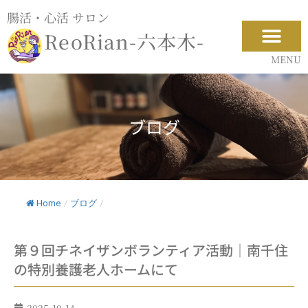
内
腸活・心活 サロン
容
ReoRian-六本木-
を
ス
MENU
キ
ッ
プ
ブログ
Home
/
ブログ
/
第９回チネイザンボランティア活動｜南千住
の特別養護老人ホームにて