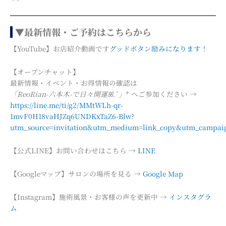
▼最新情報・ご予約はこちらから
【YouTube】お店紹介動画です
グッドボタン励みになります！
【オープンチャット】
最新情報・イベント・お得情報の確認は
「ReoRian-六本木-で日々開運ꕤ.ﾟ」
* へご参加ください →
https://line.me/ti/g2/MMtWLh-qr-
1mvF0H18vaHJZq6UNDKxTaZ6-Blw?
utm_source=invitation&utm_medium=link_copy&utm_campaig
【公式LINE】お問い合わせはこちら →
LINE
【Googleマップ】サロンの場所を見る →
Google Map
【Instagram】施術風景・お客様の声を更新中 →
インスタグラ
ム