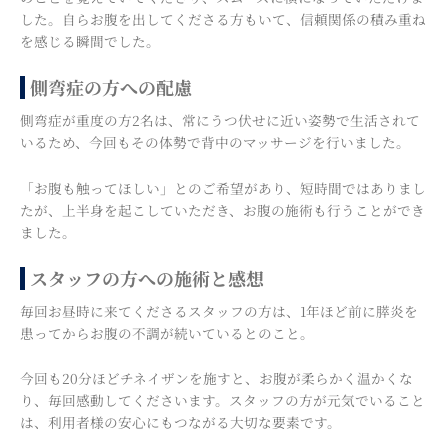
した。自らお腹を出してくださる方もいて、信頼関係の積み重ね
を感じる瞬間でした。
側弯症の方への配慮
側弯症が重度の方2名は、常にうつ伏せに近い姿勢で生活されて
いるため、今回もその体勢で背中のマッサージを行いました。
「お腹も触ってほしい」とのご希望があり、短時間ではありまし
たが、上半身を起こしていただき、お腹の施術も行うことができ
ました。
スタッフの方への施術と感想
毎回お昼時に来てくださるスタッフの方は、1年ほど前に膵炎を
患ってからお腹の不調が続いているとのこと。
今回も20分ほどチネイザンを施すと、お腹が柔らかく温かくな
り、毎回感動してくださいます。スタッフの方が元気でいること
は、利用者様の安心にもつながる大切な要素です。