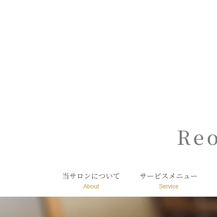
内
容
を
ス
キ
ッ
プ
Re
当サロンについて
サービスメニュー