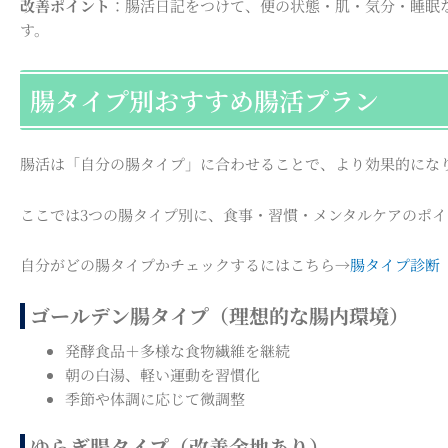
改善ポイント
：腸活日記をつけて、便の状態・肌・気分・睡眠
す。
腸タイプ別おすすめ腸活プラン
腸活は「自分の腸タイプ」に合わせることで、より効果的にな
ここでは3つの腸タイプ別に、食事・習慣・メンタルケアのポ
自分がどの腸タイプかチェックするにはこちら→
腸タイプ診断
ゴールデン腸タイプ（理想的な腸内環境）
発酵食品＋多様な食物繊維を継続
朝の白湯、軽い運動を習慣化
季節や体調に応じて微調整
ゆらぎ腸タイプ（改善余地あり）